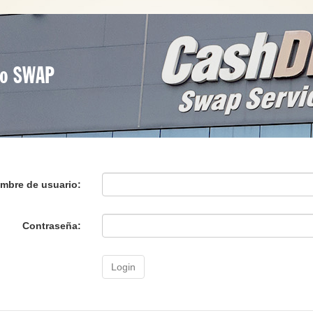
io SWAP
mbre de usuario:
Contraseña:
Login